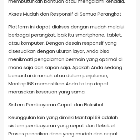
membutuhkan bantuan atau mengalami kendala.
Akses Mudah dan Responsif di Semua Perangkat
Platform ini dapat diakses dengan mudah melalui
berbagai perangkat, baik itu smartphone, tablet,
atau komputer. Dengan desain responsif yang
disesuaikan dengan ukuran layar, Anda bisa
menikmati pengalaman bermain yang optimal di
mana saja dan kapan saja. Apakah Anda sedang
bersantai di rumah atau dalam perjalanan,
Mantap168 memastikan Anda tetap dapat
merasakan keseruan yang sama.
Sistem Pembayaran Cepat dan Fleksibel
Keunggulan lain yang dimiliki Mantap168 adalah
sistem pembayaran yang cepat dan fleksibel.
Proses penarikan dana yang mudah dan cepat