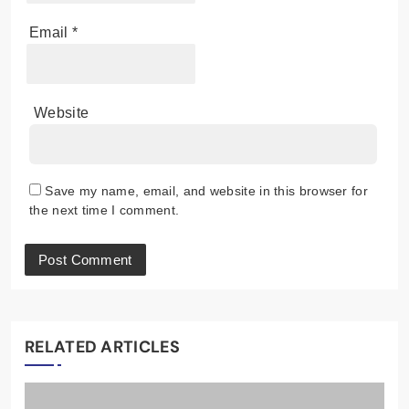
Email
*
Website
Save my name, email, and website in this browser for
the next time I comment.
RELATED ARTICLES