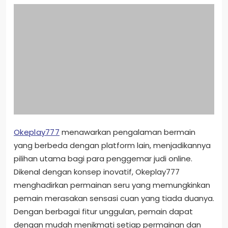
Okeplay777
menawarkan pengalaman bermain
yang berbeda dengan platform lain, menjadikannya
pilihan utama bagi para penggemar judi online.
Dikenal dengan konsep inovatif, Okeplay777
menghadirkan permainan seru yang memungkinkan
pemain merasakan sensasi cuan yang tiada duanya.
Dengan berbagai fitur unggulan, pemain dapat
dengan mudah menikmati setiap permainan dan