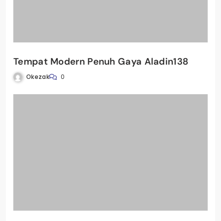
Tempat Modern Penuh Gaya Aladin138
Okezak
0