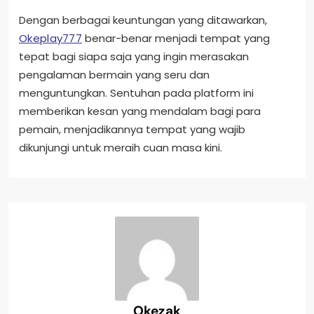
Dengan berbagai keuntungan yang ditawarkan,
Okeplay777
benar-benar menjadi tempat yang
tepat bagi siapa saja yang ingin merasakan
pengalaman bermain yang seru dan
menguntungkan. Sentuhan pada platform ini
memberikan kesan yang mendalam bagi para
pemain, menjadikannya tempat yang wajib
dikunjungi untuk meraih cuan masa kini.
Okezak