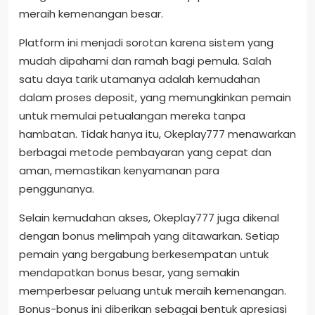
meraih kemenangan besar.
Platform ini menjadi sorotan karena sistem yang
mudah dipahami dan ramah bagi pemula. Salah
satu daya tarik utamanya adalah kemudahan
dalam proses deposit, yang memungkinkan pemain
untuk memulai petualangan mereka tanpa
hambatan. Tidak hanya itu, Okeplay777 menawarkan
berbagai metode pembayaran yang cepat dan
aman, memastikan kenyamanan para
penggunanya.
Selain kemudahan akses, Okeplay777 juga dikenal
dengan bonus melimpah yang ditawarkan. Setiap
pemain yang bergabung berkesempatan untuk
mendapatkan bonus besar, yang semakin
memperbesar peluang untuk meraih kemenangan.
Bonus-bonus ini diberikan sebagai bentuk apresiasi