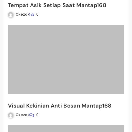
Tempat Asik Setiap Saat Mantap168
Okezak
0
Visual Kekinian Anti Bosan Mantap168
Okezak
0