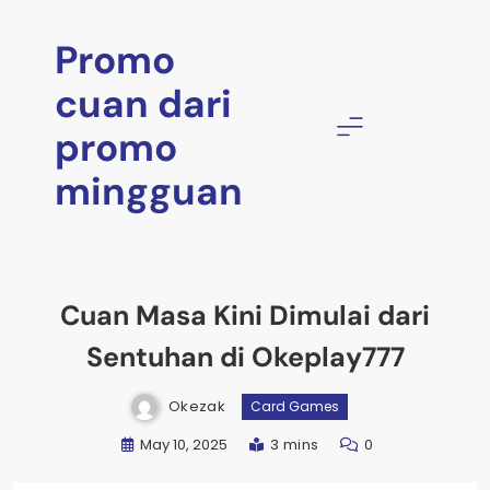
Skip
to
Promo
content
cuan dari
promo
mingguan
Cuan Masa Kini Dimulai dari
Sentuhan di Okeplay777
Okezak
Card Games
May 10, 2025
3 mins
0