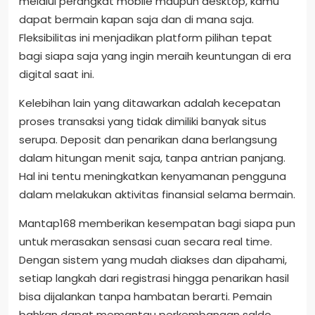
melalui perangkat mobile maupun desktop, kamu
dapat bermain kapan saja dan di mana saja.
Fleksibilitas ini menjadikan platform pilihan tepat
bagi siapa saja yang ingin meraih keuntungan di era
digital saat ini.
Kelebihan lain yang ditawarkan adalah kecepatan
proses transaksi yang tidak dimiliki banyak situs
serupa. Deposit dan penarikan dana berlangsung
dalam hitungan menit saja, tanpa antrian panjang.
Hal ini tentu meningkatkan kenyamanan pengguna
dalam melakukan aktivitas finansial selama bermain.
Mantap168 memberikan kesempatan bagi siapa pun
untuk merasakan sensasi cuan secara real time.
Dengan sistem yang mudah diakses dan dipahami,
setiap langkah dari registrasi hingga penarikan hasil
bisa dijalankan tanpa hambatan berarti. Pemain
bahkan dapat memantau perkembangan saldo