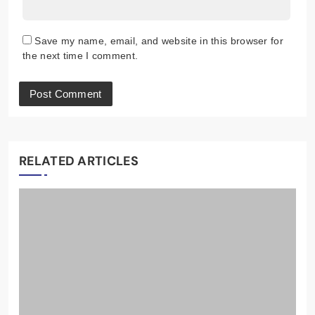
Save my name, email, and website in this browser for
the next time I comment.
RELATED ARTICLES