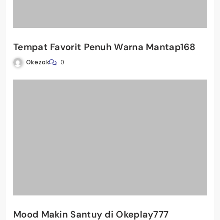
Tempat Favorit Penuh Warna Mantap168
Okezak
0
Mood Makin Santuy di Okeplay777