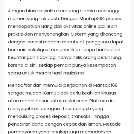
Jangan biarkan waktu terbuang sia-sia menunggu
momen yang tak pasti. Dengan Mantap168, proses
mendapatkan uang dari aktivitas online jadi lebih
praktis dan menyenangkan. Sistem yang dirancang
dengan inovasi modern membuat pengguna dapat
bermain sekaligus menghasilkan tanpa hambatan.
Keuntungan tidak lagi hanya milik orang beruntung,
karena di sini, setiap pemain punya kesempatan
sama untuk meraih hasil maksimal.
Mendaftar dan memulai perjalanan di Mantap168
sangat mudah. Kamu tidak perlu keahlian khusus
atau modal besar untuk mulai cuan. Platform ini
menyuguhkan beragam fitur canggih yang
mendukung proses deposit, transaksi, hingga
pencairan dana dengan cepat dan aman. Metode
pembayaran yang lengkap juga memudahkan