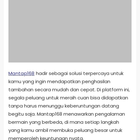
Mantap168
hadir sebagai solusi terpercaya untuk
kamu yang ingin mendapatkan penghasilan
tambahan secara mudah dan cepat. Di platform ini,
segala peluang untuk meraih cuan bisa didapatkan
tanpa harus menunggu keberuntungan datang
begitu saja. Mantap168 menawarkan pengalaman
bermain yang berbeda, di mana setiap langkah
yang kamu ambil membuka peluang besar untuk
memperoleh keuntungan nyata.