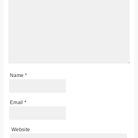
Name
*
Email
*
Website