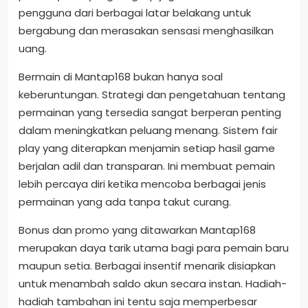
pengguna dari berbagai latar belakang untuk
bergabung dan merasakan sensasi menghasilkan
uang.
Bermain di Mantap168 bukan hanya soal
keberuntungan. Strategi dan pengetahuan tentang
permainan yang tersedia sangat berperan penting
dalam meningkatkan peluang menang. Sistem fair
play yang diterapkan menjamin setiap hasil game
berjalan adil dan transparan. Ini membuat pemain
lebih percaya diri ketika mencoba berbagai jenis
permainan yang ada tanpa takut curang.
Bonus dan promo yang ditawarkan Mantap168
merupakan daya tarik utama bagi para pemain baru
maupun setia. Berbagai insentif menarik disiapkan
untuk menambah saldo akun secara instan. Hadiah-
hadiah tambahan ini tentu saja memperbesar