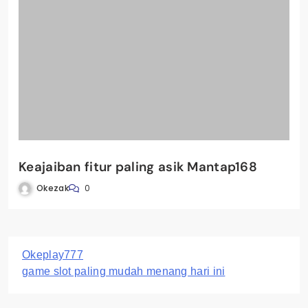
Keajaiban fitur paling asik Mantap168
Okezak
0
Okeplay777
game slot paling mudah menang hari ini