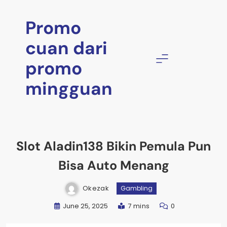
Skip
to
Promo
content
cuan dari
promo
mingguan
Slot Aladin138 Bikin Pemula Pun
Bisa Auto Menang
Okezak
Gambling
June 25, 2025
7 mins
0