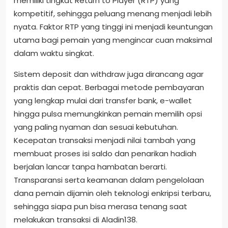
memiliki tingkat Return to Player (RTP) yang
kompetitif, sehingga peluang menang menjadi lebih
nyata. Faktor RTP yang tinggi ini menjadi keuntungan
utama bagi pemain yang mengincar cuan maksimal
dalam waktu singkat.
Sistem deposit dan withdraw juga dirancang agar
praktis dan cepat. Berbagai metode pembayaran
yang lengkap mulai dari transfer bank, e-wallet
hingga pulsa memungkinkan pemain memilih opsi
yang paling nyaman dan sesuai kebutuhan.
Kecepatan transaksi menjadi nilai tambah yang
membuat proses isi saldo dan penarikan hadiah
berjalan lancar tanpa hambatan berarti.
Transparansi serta keamanan dalam pengelolaan
dana pemain dijamin oleh teknologi enkripsi terbaru,
sehingga siapa pun bisa merasa tenang saat
melakukan transaksi di Aladin138.