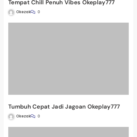
Tempat Chill Penuh Vibes Okeplay777
Okezak
0
Tumbuh Cepat Jadi Jagoan Okeplay777
Okezak
0