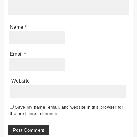
Name
*
Email
*
Website
Save my name, email, and website in this browser for
the next time I comment.