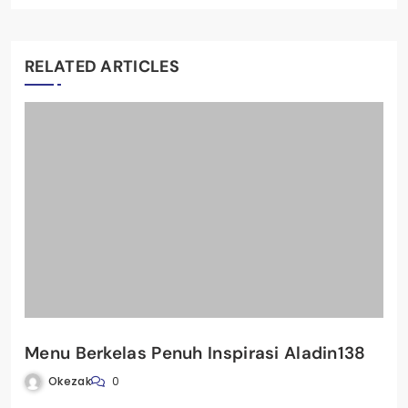
RELATED ARTICLES
Menu Berkelas Penuh Inspirasi Aladin138
Okezak
0