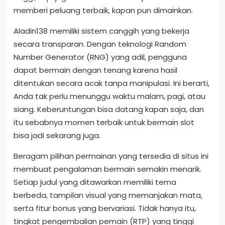
memberi peluang terbaik, kapan pun dimainkan.
Aladin138 memiliki sistem canggih yang bekerja
secara transparan. Dengan teknologi Random
Number Generator (RNG) yang adil, pengguna
dapat bermain dengan tenang karena hasil
ditentukan secara acak tanpa manipulasi. Ini berarti,
Anda tak perlu menunggu waktu malam, pagi, atau
siang. Keberuntungan bisa datang kapan saja, dan
itu sebabnya momen terbaik untuk bermain slot
bisa jadi sekarang juga.
Beragam pilihan permainan yang tersedia di situs ini
membuat pengalaman bermain semakin menarik.
Setiap judul yang ditawarkan memiliki tema
berbeda, tampilan visual yang memanjakan mata,
serta fitur bonus yang bervariasi. Tidak hanya itu,
tingkat pengembalian pemain (RTP) yang tinggi