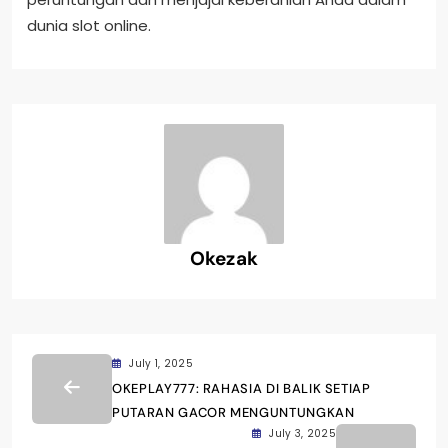
dunia slot online.
Okezak
July 1, 2025
OKEPLAY777: RAHASIA DI BALIK SETIAP
PUTARAN GACOR MENGUNTUNGKAN
July 3, 2025