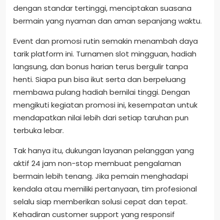
dengan standar tertinggi, menciptakan suasana
bermain yang nyaman dan aman sepanjang waktu.
Event dan promosi rutin semakin menambah daya
tarik platform ini. Turnamen slot mingguan, hadiah
langsung, dan bonus harian terus bergulir tanpa
henti. Siapa pun bisa ikut serta dan berpeluang
membawa pulang hadiah bernilai tinggi. Dengan
mengikuti kegiatan promosi ini, kesempatan untuk
mendapatkan nilai lebih dari setiap taruhan pun
terbuka lebar.
Tak hanya itu, dukungan layanan pelanggan yang
aktif 24 jam non-stop membuat pengalaman
bermain lebih tenang. Jika pemain menghadapi
kendala atau memiliki pertanyaan, tim profesional
selalu siap memberikan solusi cepat dan tepat.
Kehadiran customer support yang responsif