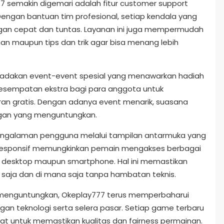
 semakin digemari adalah fitur customer support
Dengan bantuan tim profesional, setiap kendala yang
gan cepat dan tuntas. Layanan ini juga mempermudah
 maupun tips dan trik agar bisa menang lebih
gadakan event-event spesial yang menawarkan hadiah
esempatan ekstra bagi para anggota untuk
n gratis. Dengan adanya event menarik, suasana
ngan yang menguntungkan.
engalaman pengguna melalui tampilan antarmuka yang
n responsif memungkinkan pemain mengakses berbagai
at desktop maupun smartphone. Hal ini memastikan
an saja dan di mana saja tanpa hambatan teknis.
 menguntungkan, Okeplay777 terus memperbaharui
gan teknologi serta selera pasar. Setiap game terbaru
ketat untuk memastikan kualitas dan fairness permainan.