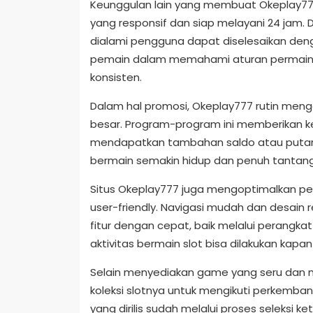
Keunggulan lain yang membuat Okeplay777
yang responsif dan siap melayani 24 jam. 
dialami pengguna dapat diselesaikan den
pemain dalam memahami aturan permainan
konsisten.
Dalam hal promosi, Okeplay777 rutin men
besar. Program-program ini memberikan k
mendapatkan tambahan saldo atau putara
bermain semakin hidup dan penuh tanta
Situs Okeplay777 juga mengoptimalkan p
user-friendly. Navigasi mudah dan desai
fitur dengan cepat, baik melalui perangk
aktivitas bermain slot bisa dilakukan kap
Selain menyediakan game yang seru dan
koleksi slotnya untuk mengikuti perkemban
yang dirilis sudah melalui proses seleksi 