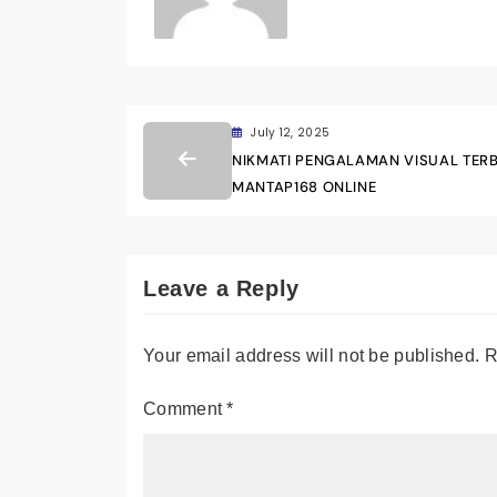
July 12, 2025
NIKMATI PENGALAMAN VISUAL TERB
MANTAP168 ONLINE
Leave a Reply
Your email address will not be published.
R
Comment
*