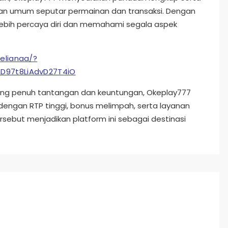
 umum seputar permainan dan transaksi. Dengan
 lebih percaya diri dan memahami segala aspek
elianaa/?
D97t8LiAdvD27T4iO
ang penuh tantangan dan keuntungan, Okeplay777
t dengan RTP tinggi, bonus melimpah, serta layanan
ersebut menjadikan platform ini sebagai destinasi