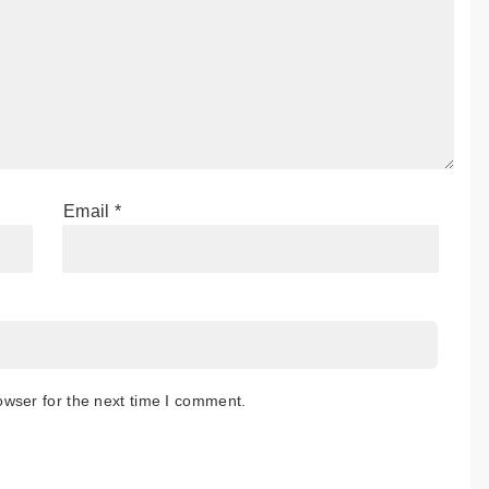
Email
*
owser for the next time I comment.