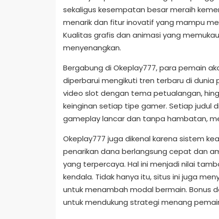
sekaligus kesempatan besar meraih kemen
menarik dan fitur inovatif yang mampu m
Kualitas grafis dan animasi yang memuka
menyenangkan.
Bergabung di Okeplay777, para pemain ak
diperbarui mengikuti tren terbaru di dunia 
video slot dengan tema petualangan, hing
keinginan setiap tipe gamer. Setiap judul
gameplay lancar dan tanpa hambatan, m
Okeplay777 juga dikenal karena sistem ke
penarikan dana berlangsung cepat dan 
yang terpercaya. Hal ini menjadi nilai tam
kendala. Tidak hanya itu, situs ini juga 
untuk menambah modal bermain. Bonus depo
untuk mendukung strategi menang pemai