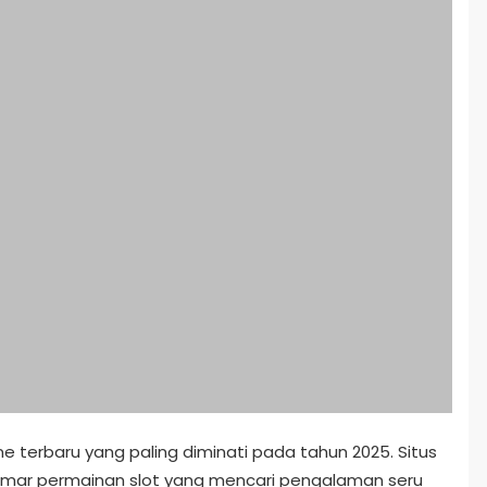
ne terbaru yang paling diminati pada tahun 2025. Situs
gemar permainan slot yang mencari pengalaman seru