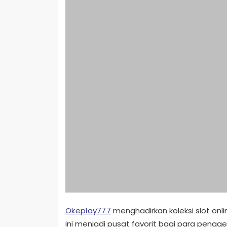
Okeplay777
menghadirkan koleksi slot onli
ini menjadi pusat favorit bagi para peng