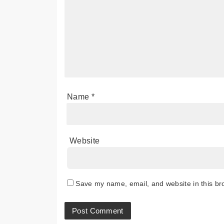
Name
*
Website
Save my name, email, and website in this br