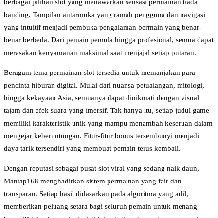
berbagai pilihan slot yang menawarkan sensasi permainan tiada
banding. Tampilan antarmuka yang ramah pengguna dan navigasi
yang intuitif menjadi pembuka pengalaman bermain yang benar-
benar berbeda. Dari pemain pemula hingga profesional, semua dapat
merasakan kenyamanan maksimal saat menjajal setiap putaran.
Beragam tema permainan slot tersedia untuk memanjakan para
pencinta hiburan digital. Mulai dari nuansa petualangan, mitologi,
hingga kekayaan Asia, semuanya dapat dinikmati dengan visual
tajam dan efek suara yang imersif. Tak hanya itu, setiap judul game
memiliki karakteristik unik yang mampu menambah keseruan dalam
mengejar keberuntungan. Fitur-fitur bonus tersembunyi menjadi
daya tarik tersendiri yang membuat pemain terus kembali.
Dengan reputasi sebagai pusat slot viral yang sedang naik daun,
Mantap168 menghadirkan sistem permainan yang fair dan
transparan. Setiap hasil didasarkan pada algoritma yang adil,
memberikan peluang setara bagi seluruh pemain untuk menang