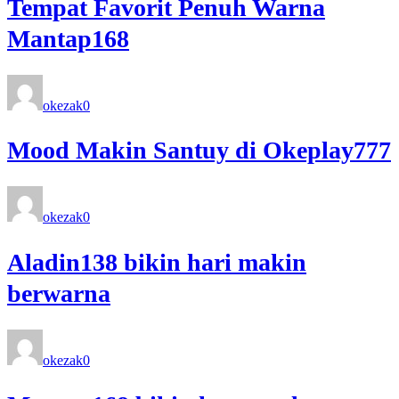
Tempat Favorit Penuh Warna
Mantap168
okezak
0
Mood Makin Santuy di Okeplay777
okezak
0
Aladin138 bikin hari makin
berwarna
okezak
0