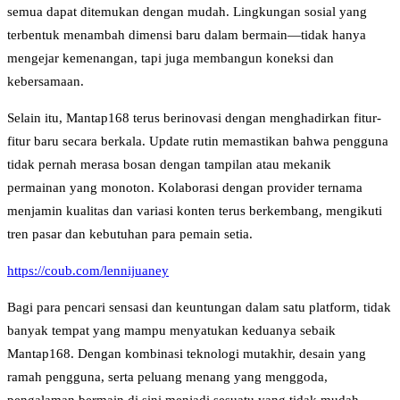
semua dapat ditemukan dengan mudah. Lingkungan sosial yang
terbentuk menambah dimensi baru dalam bermain—tidak hanya
mengejar kemenangan, tapi juga membangun koneksi dan
kebersamaan.
Selain itu, Mantap168 terus berinovasi dengan menghadirkan fitur-
fitur baru secara berkala. Update rutin memastikan bahwa pengguna
tidak pernah merasa bosan dengan tampilan atau mekanik
permainan yang monoton. Kolaborasi dengan provider ternama
menjamin kualitas dan variasi konten terus berkembang, mengikuti
tren pasar dan kebutuhan para pemain setia.
https://coub.com/lennijuaney
Bagi para pencari sensasi dan keuntungan dalam satu platform, tidak
banyak tempat yang mampu menyatukan keduanya sebaik
Mantap168. Dengan kombinasi teknologi mutakhir, desain yang
ramah pengguna, serta peluang menang yang menggoda,