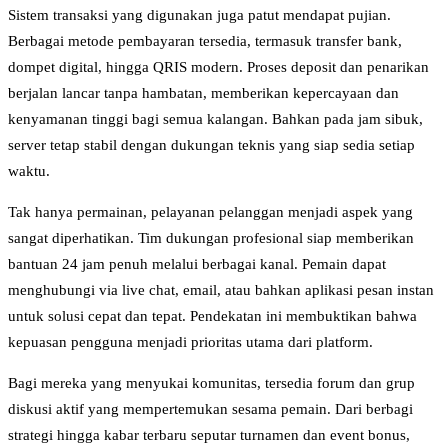
Sistem transaksi yang digunakan juga patut mendapat pujian.
Berbagai metode pembayaran tersedia, termasuk transfer bank,
dompet digital, hingga QRIS modern. Proses deposit dan penarikan
berjalan lancar tanpa hambatan, memberikan kepercayaan dan
kenyamanan tinggi bagi semua kalangan. Bahkan pada jam sibuk,
server tetap stabil dengan dukungan teknis yang siap sedia setiap
waktu.
Tak hanya permainan, pelayanan pelanggan menjadi aspek yang
sangat diperhatikan. Tim dukungan profesional siap memberikan
bantuan 24 jam penuh melalui berbagai kanal. Pemain dapat
menghubungi via live chat, email, atau bahkan aplikasi pesan instan
untuk solusi cepat dan tepat. Pendekatan ini membuktikan bahwa
kepuasan pengguna menjadi prioritas utama dari platform.
Bagi mereka yang menyukai komunitas, tersedia forum dan grup
diskusi aktif yang mempertemukan sesama pemain. Dari berbagi
strategi hingga kabar terbaru seputar turnamen dan event bonus,