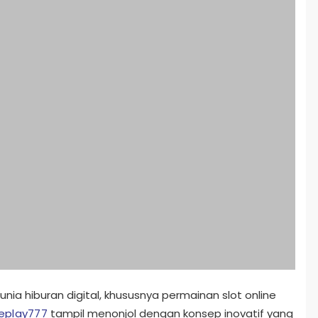
a hiburan digital, khususnya permainan slot online
eplay777
tampil menonjol dengan konsep inovatif yang