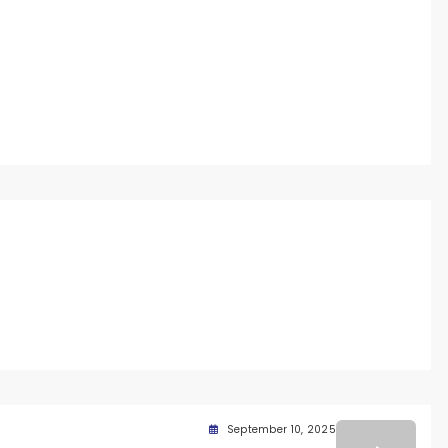
September 10, 2025