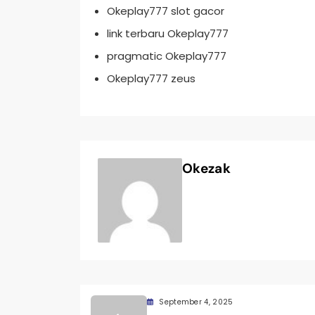
Okeplay777 slot gacor
link terbaru Okeplay777
pragmatic Okeplay777
Okeplay777 zeus
Okezak
September 4, 2025