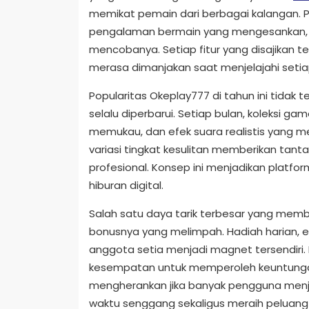
memikat pemain dari berbagai kalangan. 
pengalaman bermain yang mengesankan, m
mencobanya. Setiap fitur yang disajikan 
merasa dimanjakan saat menjelajahi setia
Popularitas Okeplay777 di tahun ini tidak
selalu diperbarui. Setiap bulan, koleksi g
memukau, dan efek suara realistis yang 
variasi tingkat kesulitan memberikan ta
profesional. Konsep ini menjadikan platf
hiburan digital.
Salah satu daya tarik terbesar yang mem
bonusnya yang melimpah. Hadiah harian, 
anggota setia menjadi magnet tersendiri.
kesempatan untuk memperoleh keuntungan l
mengherankan jika banyak pengguna menjad
waktu senggang sekaligus meraih peluang