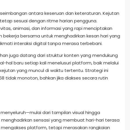
eseimbangan antara keseruan dan keteraturan. Kejutan
a tetap sesuai dengan ritme harian pengguna.
vitas, animasi, dan informasi yang rapi menciptakan
 bekerja bersama untuk menghadirkan kesan hari yang
mati interaksi digital tanpa merasa terbebani.
ambahan juga datang dari struktur konten yang mendukung
hal baru setiap kali menelusuri platform, baik melalui
ejutan yang muncul di waktu tertentu. Strategi ini
idak monoton, bahkan jika diakses secara rutin
nyeluruh—mulai dari tampilan visual hingga
menghadirkan sensasi yang membuat hari-hari terasa
r mengakses platform, tetapi merasakan rangkaian