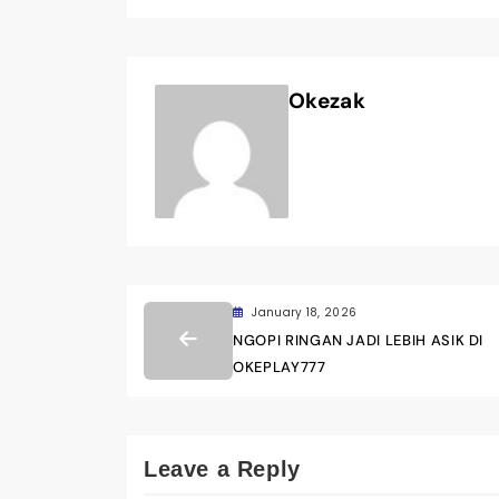
Okezak
January 18, 2026
NGOPI RINGAN JADI LEBIH ASIK DI
OKEPLAY777
Leave a Reply