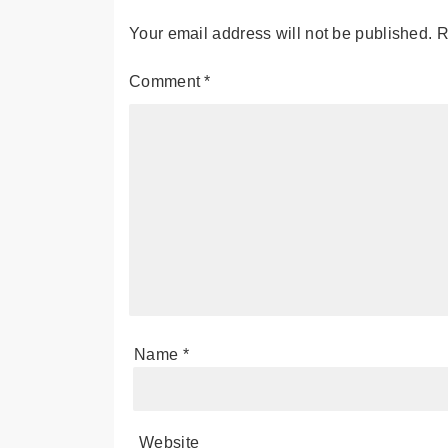
Your email address will not be published.
R
Comment
*
Name
*
Website