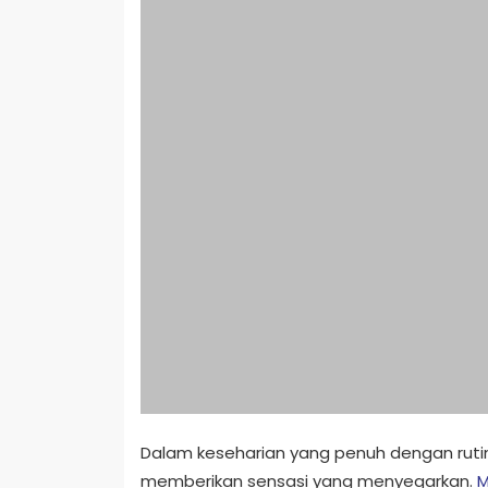
Dalam keseharian yang penuh dengan ru
memberikan sensasi yang menyegarkan.
M