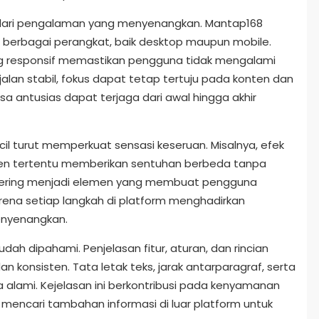
n dari pengalaman yang menyenangkan. Mantap168
 berbagai perangkat, baik desktop maupun mobile.
ng responsif memastikan pengguna tidak mengalami
lan stabil, fokus dapat tetap tertuju pada konten dan
sa antusias dapat terjaga dari awal hingga akhir
kecil turut memperkuat sensasi keseruan. Misalnya, efek
men tertentu memberikan sentuhan berbeda tanpa
ini sering menjadi elemen yang membuat pengguna
karena setiap langkah di platform menghadirkan
enyenangkan.
dah dipahami. Penjelasan fitur, aturan, dan rincian
n konsisten. Tata letak teks, jarak antarparagraf, serta
a alami. Kejelasan ini berkontribusi pada kenyamanan
mencari tambahan informasi di luar platform untuk