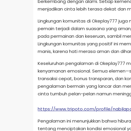
berkembang dengan alami. Setiap kemenan
menjadikan cinta lebih terasa dekat dan ma
Lingkungan komunitas di Okeplay777 juga 
pemain terjadi dalam suasana yang aman,
pada permainan dan keseruan, sambil me
Lingkungan komunitas yang positif ini me
manis, karena hati merasa aman dan dihar
Keseluruhan pengalaman di Okeplay777 me
kenyamanan emosional. Semua elemen—serve
transaksi cepat, bonus transparan, dan k
pengalaman bermain yang lancar dan me
cinta tumbuh pelan-pelan namun meningg
https://www.tripoto.com/profile/nabilap
Pengalaman ini menunjukkan bahwa hiburan 
tentang menciptakan kondisi emosional y