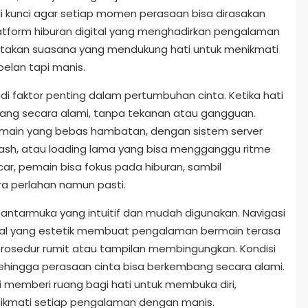
i kunci agar setiap momen perasaan bisa dirasakan
atform hiburan digital yang menghadirkan pengalaman
ptakan suasana yang mendukung hati untuk menikmati
elan tapi manis.
 faktor penting dalam pertumbuhan cinta. Ketika hati
ng secara alami, tanpa tekanan atau gangguan.
ain yang bebas hambatan, dengan sistem server
 crash, atau loading lama yang bisa mengganggu ritme
car, pemain bisa fokus pada hiburan, sambil
a perlahan namun pasti.
antarmuka yang intuitif dan mudah digunakan. Navigasi
isual yang estetik membuat pengalaman bermain terasa
rosedur rumit atau tampilan membingungkan. Kondisi
 sehingga perasaan cinta bisa berkembang secara alami.
i memberi ruang bagi hati untuk membuka diri,
ikmati setiap pengalaman dengan manis.