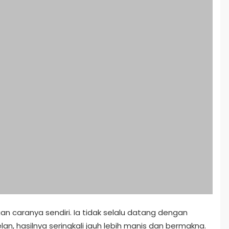
 caranya sendiri. Ia tidak selalu datang dengan
an, hasilnya seringkali jauh lebih manis dan bermakna.