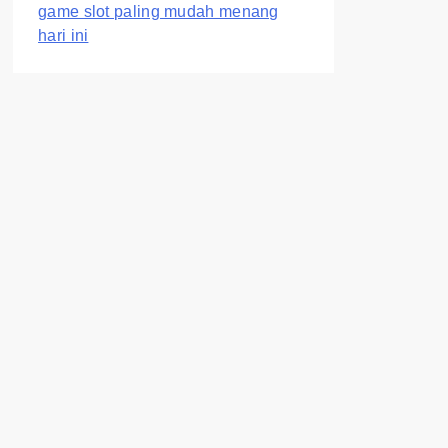
game slot paling mudah menang
hari ini