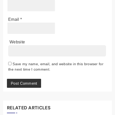
Email
*
Website
Save my name, email, and website in this browser for
the next time I comment.
RELATED ARTICLES