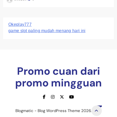
Okeplay777
game slot paling mudah menang hari ini
Promo cuan dari
promo mingguan
Blogmatic - Blog WordPress Theme 2026.