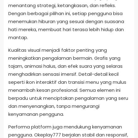
menantang strategi, ketangkasan, dan refleks.
Dengan berbagai pilihan ini, setiap pengguna bisa
menemukan hiburan yang sesuai dengan suasana
hati mereka, membuat hari terasa lebih hidup dan
mantap.
Kualitas visual menjadi faktor penting yang
meningkatkan pengalaman bermain. Grafis yang
tajam, animasi halus, dan efek suara yang selaras
menghadirkan sensasi imersif. Detail-detail kecil
seperti ikon interaktif dan transisi menu yang mulus
menambah kesan profesional. Semua elemen ini
berpadu untuk menciptakan pengalaman yang seru
dan menyenangkan, tanpa mengurangi
kenyamanan pengguna.
Performa platform juga mendukung kenyamanan
pengguna. Okeplay777 berjalan stabil dan responsif,