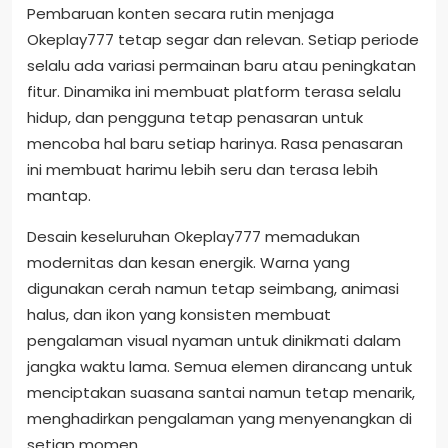
Pembaruan konten secara rutin menjaga
Okeplay777 tetap segar dan relevan. Setiap periode
selalu ada variasi permainan baru atau peningkatan
fitur. Dinamika ini membuat platform terasa selalu
hidup, dan pengguna tetap penasaran untuk
mencoba hal baru setiap harinya. Rasa penasaran
ini membuat harimu lebih seru dan terasa lebih
mantap.
Desain keseluruhan Okeplay777 memadukan
modernitas dan kesan energik. Warna yang
digunakan cerah namun tetap seimbang, animasi
halus, dan ikon yang konsisten membuat
pengalaman visual nyaman untuk dinikmati dalam
jangka waktu lama. Semua elemen dirancang untuk
menciptakan suasana santai namun tetap menarik,
menghadirkan pengalaman yang menyenangkan di
setiap momen.