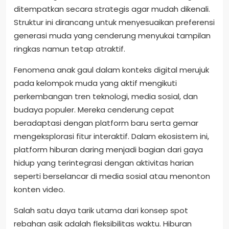
ditempatkan secara strategis agar mudah dikenali.
Struktur ini dirancang untuk menyesuaikan preferensi
generasi muda yang cenderung menyukai tampilan
ringkas namun tetap atraktif.
Fenomena anak gaul dalam konteks digital merujuk
pada kelompok muda yang aktif mengikuti
perkembangan tren teknologi, media sosial, dan
budaya populer. Mereka cenderung cepat
beradaptasi dengan platform baru serta gemar
mengeksplorasi fitur interaktif. Dalam ekosistem ini,
platform hiburan daring menjadi bagian dari gaya
hidup yang terintegrasi dengan aktivitas harian
seperti berselancar di media sosial atau menonton
konten video.
Salah satu daya tarik utama dari konsep spot
rebahan asik adalah fleksibilitas waktu. Hiburan