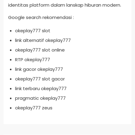
identitas platform dalam lanskap hiburan modern.
Google search rekomendasi :
okeplay777 slot
link alternatif okeplay777
okeplay777 slot online
RTP okeplay777
link gacor okeplay777
okeplay777 slot gacor
link terbaru okeplay777
pragmatic okeplay777
okeplay777 zeus