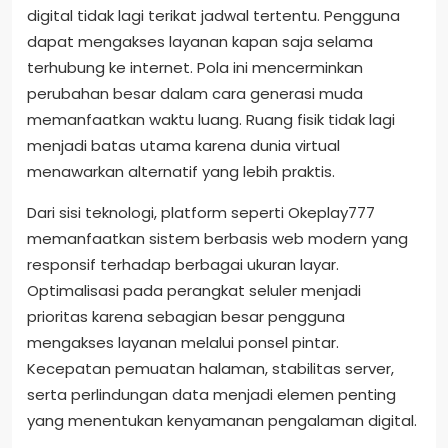
digital tidak lagi terikat jadwal tertentu. Pengguna
dapat mengakses layanan kapan saja selama
terhubung ke internet. Pola ini mencerminkan
perubahan besar dalam cara generasi muda
memanfaatkan waktu luang. Ruang fisik tidak lagi
menjadi batas utama karena dunia virtual
menawarkan alternatif yang lebih praktis.
Dari sisi teknologi, platform seperti Okeplay777
memanfaatkan sistem berbasis web modern yang
responsif terhadap berbagai ukuran layar.
Optimalisasi pada perangkat seluler menjadi
prioritas karena sebagian besar pengguna
mengakses layanan melalui ponsel pintar.
Kecepatan pemuatan halaman, stabilitas server,
serta perlindungan data menjadi elemen penting
yang menentukan kenyamanan pengalaman digital.