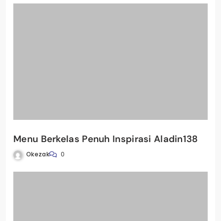
Menu Berkelas Penuh Inspirasi Aladin138
Okezak
0