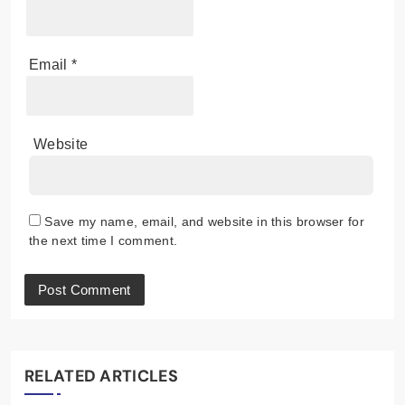
Email
*
Website
Save my name, email, and website in this browser for
the next time I comment.
RELATED ARTICLES