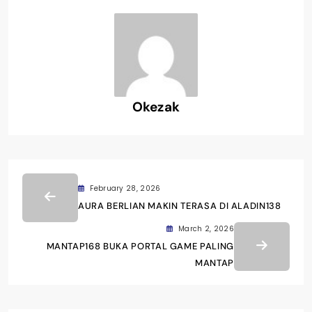
Okezak
February 28, 2026
AURA BERLIAN MAKIN TERASA DI ALADIN138
March 2, 2026
MANTAP168 BUKA PORTAL GAME PALING
MANTAP