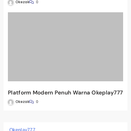
Okezak
0
Platform Modern Penuh Warna Okeplay777
Okezak
0
Okeplay777