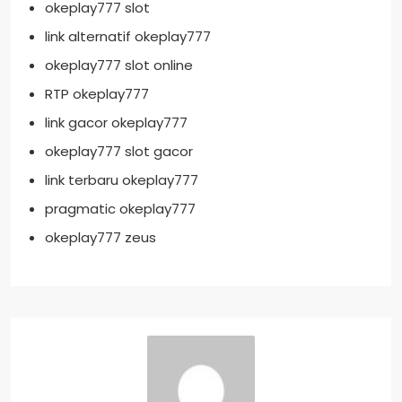
okeplay777 slot
link alternatif okeplay777
okeplay777 slot online
RTP okeplay777
link gacor okeplay777
okeplay777 slot gacor
link terbaru okeplay777
pragmatic okeplay777
okeplay777 zeus