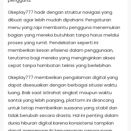
pengguna.
Okeplay777 hadir dengan struktur navigasi yang
dibuat agar lebih mudah dipahami. Pengaturan
menu yang rapi membantu pengguna menemukan
bagian yang mereka butuhkan tanpa harus melalui
proses yang rumit. Pendekatan seperti ini
memberikan kesan efisiensi dalam penggunaan,
terutama bagi mereka yang menginginkan akses
cepat tanpa hambatan teknis yang berlebihan.
Okeplay777 memberikan pengalaman digital yang
dapat disesuaikan dengan berbagai situasi waktu
luang. Baik saat istirahat singkat maupun waktu
santai yang lebih panjang, platform ini dirancang
untuk tetap memberikan suasana yang stabil dan
tidak berubah secara drastis. Hal ini penting dalam
dunia hiburan digital karena konsistensi tampilan
dapat memengaruhi kenyamanan penggunaan.