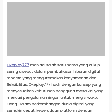
Okeplay777
menjadi salah satu nama yang cukup
sering disebut dalam pembahasan hiburan digital
modern yang mengutamakan kenyamanan dan
fleksibilitas. Okeplay777 hadir dengan konsep yang
menyesuaikan kebutuhan pengguna masa kini yang
mencari pengalaman ringan untuk mengisi waktu
luang. Dalam perkembangan dunia digital yang
semakin cepat, keberadaan platform dengan