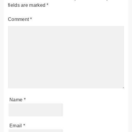
fields are marked
*
Comment
*
Name
*
Email
*