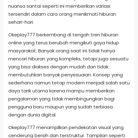
nuansa santai seperti ini memberikan variasi
tersendiri dalam cara orang menikmati hiburan
sehari-hari.
Okeplay777 berkembang di tengah tren hiburan
online yang terus berubah mengikuti gaya hidup
masyarakat. Banyak orang saat ini tidak hanya
mencari hiburan yang kompleks, tetapi juga sesuatu
yang bisa diakses dengan mudah dan tidak
membutuhkan banyak penyesuaian. Konsep yang
sederhana namun tetap modern menjadi salah satu
daya tarik utama karena mampu memberikan
pengalaman yang tidak membingungkan bagi
pengguna baru maupun yang sudah terbiasa
dengan dunia digital.
Okeplay777 menampilkan pendekatan visual yang
cenderung bersih dan terstruktur. Tampilan seperti