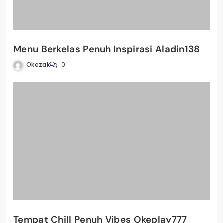
Menu Berkelas Penuh Inspirasi Aladin138
Okezak
0
Tempat Chill Penuh Vibes Okeplay777