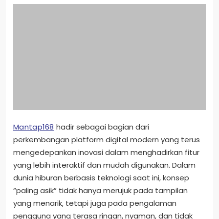
Mantap168
hadir sebagai bagian dari
perkembangan platform digital modern yang terus
mengedepankan inovasi dalam menghadirkan fitur
yang lebih interaktif dan mudah digunakan. Dalam
dunia hiburan berbasis teknologi saat ini, konsep
“paling asik” tidak hanya merujuk pada tampilan
yang menarik, tetapi juga pada pengalaman
pengguna yang terasa ringan, nyaman, dan tidak