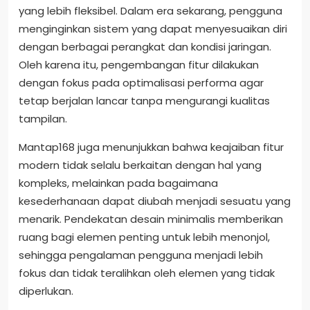
yang lebih fleksibel. Dalam era sekarang, pengguna
menginginkan sistem yang dapat menyesuaikan diri
dengan berbagai perangkat dan kondisi jaringan.
Oleh karena itu, pengembangan fitur dilakukan
dengan fokus pada optimalisasi performa agar
tetap berjalan lancar tanpa mengurangi kualitas
tampilan.
Mantap168 juga menunjukkan bahwa keajaiban fitur
modern tidak selalu berkaitan dengan hal yang
kompleks, melainkan pada bagaimana
kesederhanaan dapat diubah menjadi sesuatu yang
menarik. Pendekatan desain minimalis memberikan
ruang bagi elemen penting untuk lebih menonjol,
sehingga pengalaman pengguna menjadi lebih
fokus dan tidak teralihkan oleh elemen yang tidak
diperlukan.