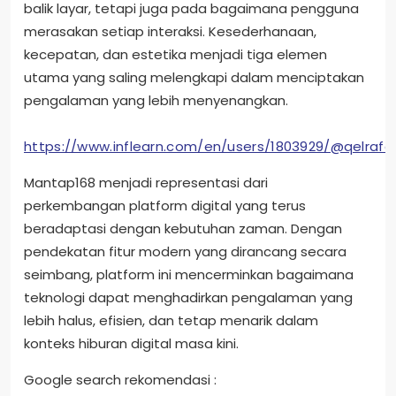
balik layar, tetapi juga pada bagaimana pengguna
merasakan setiap interaksi. Kesederhanaan,
kecepatan, dan estetika menjadi tiga elemen
utama yang saling melengkapi dalam menciptakan
pengalaman yang lebih menyenangkan.
https://www.inflearn.com/en/users/1803929/@qelrafa
Mantap168 menjadi representasi dari
perkembangan platform digital yang terus
beradaptasi dengan kebutuhan zaman. Dengan
pendekatan fitur modern yang dirancang secara
seimbang, platform ini mencerminkan bagaimana
teknologi dapat menghadirkan pengalaman yang
lebih halus, efisien, dan tetap menarik dalam
konteks hiburan digital masa kini.
Google search rekomendasi :