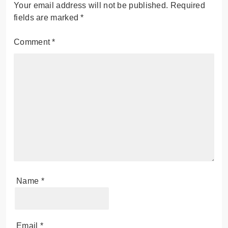
Your email address will not be published.
Required
fields are marked
*
Comment
*
Name
*
Email
*