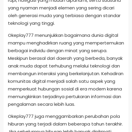
rapi, navigasi yang mudah dipahami, serta suasana
yang nyaman menjadi elemen yang sering dicari
oleh generasi muda yang terbiasa dengan standar
teknologi yang tinggi.
Okeplay777 menunjukkan bagaimana dunia digital
mampu menghadirkan ruang yang mempertemukan
berbagai individu dengan minat yang serupa.
Meskipun berasal dari daerah yang berbeda, banyak
anak muda dapat terhubung melalui teknologi dan
membangun interaksi yang berkelanjutan. Kehadiran
komunitas digital menjadi salah satu aspek yang
memperkuat hubungan sosial di era modern karena
memungkinkan terjadinya pertukaran informasi dan
pengalaman secara lebih luas.
Okeplay777 juga menggambarkan perubahan pola
hiburan yang terjadi dalam beberapa tahun terakhir.
Jika sebelumnya hiburan lebih banyak dinikmati