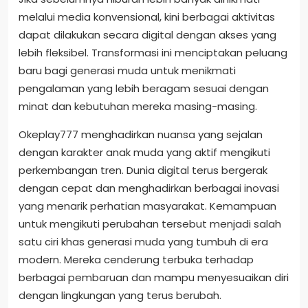
melalui media konvensional, kini berbagai aktivitas
dapat dilakukan secara digital dengan akses yang
lebih fleksibel. Transformasi ini menciptakan peluang
baru bagi generasi muda untuk menikmati
pengalaman yang lebih beragam sesuai dengan
minat dan kebutuhan mereka masing-masing.
Okeplay777 menghadirkan nuansa yang sejalan
dengan karakter anak muda yang aktif mengikuti
perkembangan tren. Dunia digital terus bergerak
dengan cepat dan menghadirkan berbagai inovasi
yang menarik perhatian masyarakat. Kemampuan
untuk mengikuti perubahan tersebut menjadi salah
satu ciri khas generasi muda yang tumbuh di era
modern. Mereka cenderung terbuka terhadap
berbagai pembaruan dan mampu menyesuaikan diri
dengan lingkungan yang terus berubah.