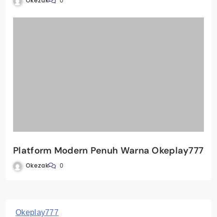
Okezak
0
Platform Modern Penuh Warna Okeplay777
Okezak
0
Okeplay777