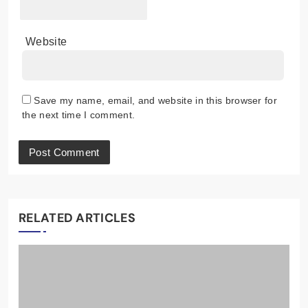
Website
Save my name, email, and website in this browser for
the next time I comment.
RELATED ARTICLES