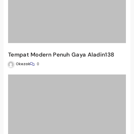
Tempat Modern Penuh Gaya Aladin138
Okezak
0