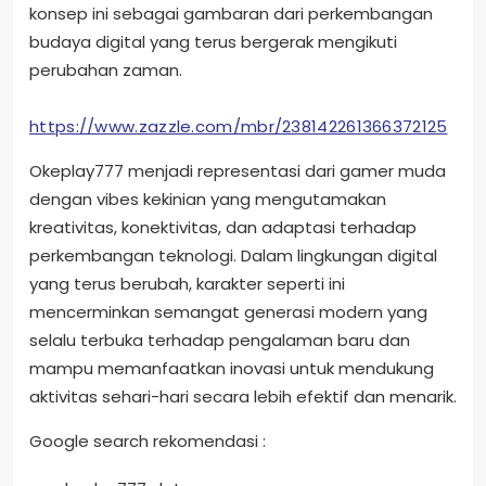
konsep ini sebagai gambaran dari perkembangan
budaya digital yang terus bergerak mengikuti
perubahan zaman.
https://www.zazzle.com/mbr/238142261366372125
Okeplay777 menjadi representasi dari gamer muda
dengan vibes kekinian yang mengutamakan
kreativitas, konektivitas, dan adaptasi terhadap
perkembangan teknologi. Dalam lingkungan digital
yang terus berubah, karakter seperti ini
mencerminkan semangat generasi modern yang
selalu terbuka terhadap pengalaman baru dan
mampu memanfaatkan inovasi untuk mendukung
aktivitas sehari-hari secara lebih efektif dan menarik.
Google search rekomendasi :