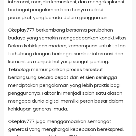
informasi, menjalin komunikasi, dan mengeksplorasi
berbagai pengalaman baru hanya melalui
perangkat yang berada dalam genggaman.
Okeplay777 berkembang bersama perubahan
budaya yang semakin mengedepankan konektivitas.
Dalam kehidupan modern, kemampuan untuk tetap
terhubung dengan berbagai sumber informasi dan
komunitas menjadi hal yang sangat penting.
Teknologi memungkinkan proses tersebut
berlangsung secara cepat dan efisien sehingga
menciptakan pengalaman yang lebih praktis bagi
penggunanya. Faktor ini menjadi salah satu alasan
mengapa dunia digital memiliki peran besar dalam
kehidupan generasi muda.
Okeplay777 juga menggambarkan semangat
generasi yang menghargai kebebasan berekspresi.