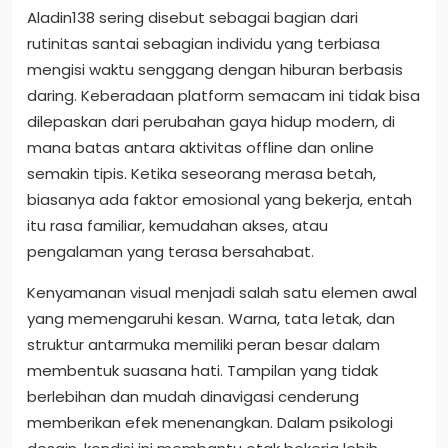
Aladin138 sering disebut sebagai bagian dari
rutinitas santai sebagian individu yang terbiasa
mengisi waktu senggang dengan hiburan berbasis
daring. Keberadaan platform semacam ini tidak bisa
dilepaskan dari perubahan gaya hidup modern, di
mana batas antara aktivitas offline dan online
semakin tipis. Ketika seseorang merasa betah,
biasanya ada faktor emosional yang bekerja, entah
itu rasa familiar, kemudahan akses, atau
pengalaman yang terasa bersahabat.
Kenyamanan visual menjadi salah satu elemen awal
yang memengaruhi kesan. Warna, tata letak, dan
struktur antarmuka memiliki peran besar dalam
membentuk suasana hati. Tampilan yang tidak
berlebihan dan mudah dinavigasi cenderung
memberikan efek menenangkan. Dalam psikologi