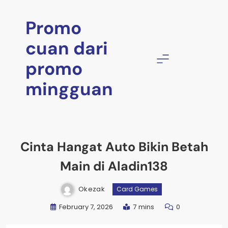
Skip
to
Promo
content
cuan dari
promo
mingguan
Cinta Hangat Auto Bikin Betah
Main di Aladin138
Okezak
Card Games
February 7, 2026
7 mins
0