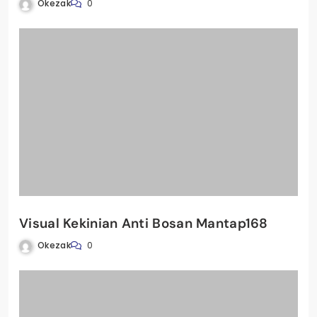
Okezak
0
Visual Kekinian Anti Bosan Mantap168
Okezak
0