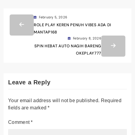
February 5, 2026
ROLE PLAY KEREN PENUH VIBES ADA DI
MANTAP168
February 8, 2026
SPIN HEBAT AUTO NAGIH BARENG
OKEPLAY777
Leave a Reply
Your email address will not be published.
Required
fields are marked
*
Comment
*