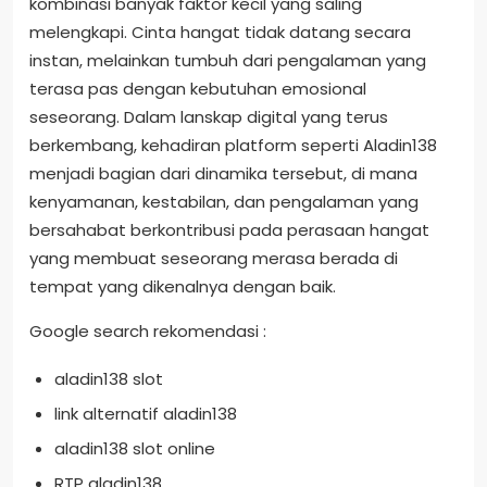
kombinasi banyak faktor kecil yang saling
melengkapi. Cinta hangat tidak datang secara
instan, melainkan tumbuh dari pengalaman yang
terasa pas dengan kebutuhan emosional
seseorang. Dalam lanskap digital yang terus
berkembang, kehadiran platform seperti Aladin138
menjadi bagian dari dinamika tersebut, di mana
kenyamanan, kestabilan, dan pengalaman yang
bersahabat berkontribusi pada perasaan hangat
yang membuat seseorang merasa berada di
tempat yang dikenalnya dengan baik.
Google search rekomendasi :
aladin138 slot
link alternatif aladin138
aladin138 slot online
RTP aladin138