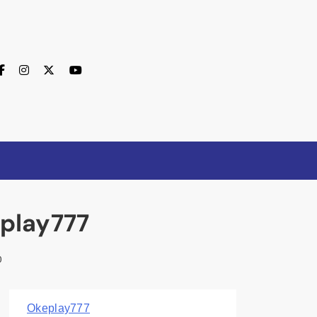
eplay777
0
Okeplay777