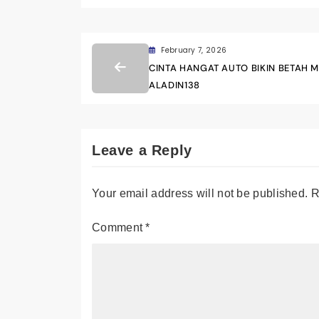
February 7, 2026
CINTA HANGAT AUTO BIKIN BETAH M
ALADIN138
Leave a Reply
Your email address will not be published.
R
Comment
*