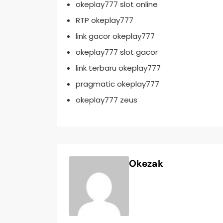
okeplay777 slot online
RTP okeplay777
link gacor okeplay777
okeplay777 slot gacor
link terbaru okeplay777
pragmatic okeplay777
okeplay777 zeus
Okezak