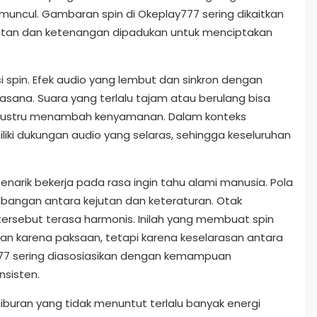
 muncul. Gambaran spin di Okeplay777 sering dikaitkan
atan dan ketenangan dipadukan untuk menciptakan
 spin. Efek audio yang lembut dan sinkron dengan
ana. Suara yang terlalu tajam atau berulang bisa
justru menambah kenyamanan. Dalam konteks
iki dukungan audio yang selaras, sehingga keseluruhan
enarik bekerja pada rasa ingin tahu alami manusia. Pola
bangan antara kejutan dan keteraturan. Otak
ersebut terasa harmonis. Inilah yang membuat spin
kan karena paksaan, tetapi karena keselarasan antara
ay777 sering diasosiasikan dengan kemampuan
nsisten.
iburan yang tidak menuntut terlalu banyak energi