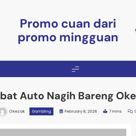
Promo cuan dari
promo mingguan
bat Auto Nagih Bareng Ok
Okezak
February 8, 2026
7 mins
Gambling