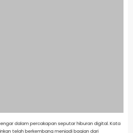
rdengar dalam percakapan seputar hiburan digital. Kata
lainkan telah berkembang menjadi bagian dari