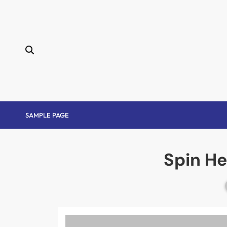
Skip
to
content
SAMPLE PAGE
Spin He