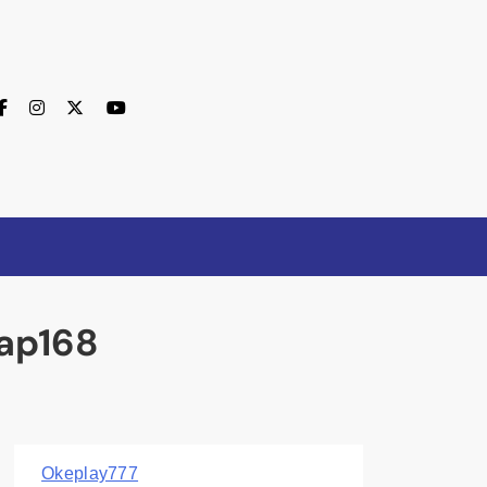
tap168
Okeplay777