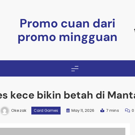
Promo cuan dari
promo mingguan
 kece bikin betah di Man
Okezak
May 11, 2026
7 mins
0
Card Games