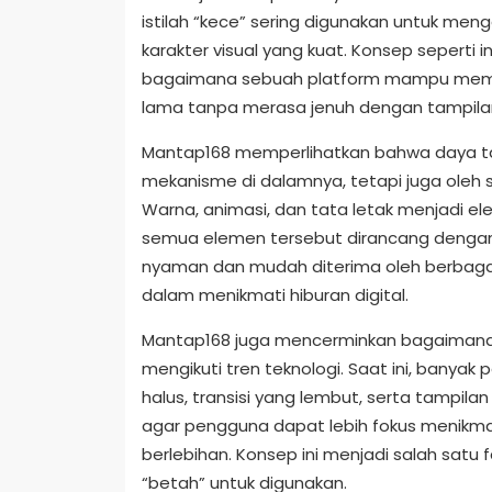
istilah “kece” sering digunakan untuk men
karakter visual yang kuat. Konsep seperti i
bagaimana sebuah platform mampu memb
lama tanpa merasa jenuh dengan tampila
Mantap168 memperlihatkan bahwa daya tar
mekanisme di dalamnya, tetapi juga oleh 
Warna, animasi, dan tata letak menjadi 
semua elemen tersebut dirancang dengan
nyaman dan mudah diterima oleh berbagai
dalam menikmati hiburan digital.
Mantap168 juga mencerminkan bagaimana
mengikuti tren teknologi. Saat ini, bany
halus, transisi yang lembut, serta tampilan 
agar pengguna dapat lebih fokus menikma
berlebihan. Konsep ini menjadi salah sat
“betah” untuk digunakan.