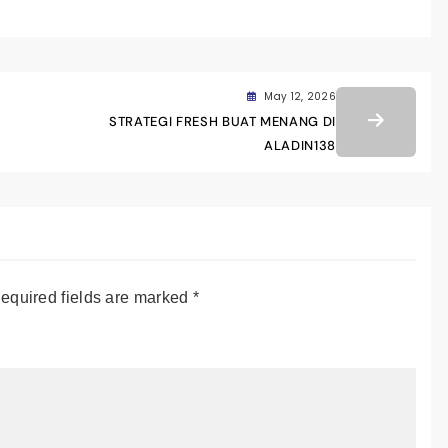
May 12, 2026
STRATEGI FRESH BUAT MENANG DI
ALADIN138
equired fields are marked
*