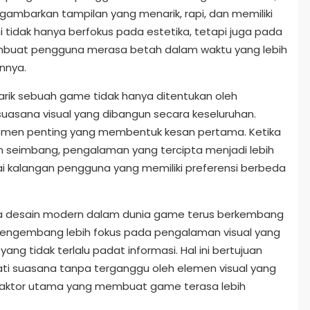
ggambarkan tampilan yang menarik, rapi, dan memiliki
ni tidak hanya berfokus pada estetika, tetapi juga pada
uat pengguna merasa betah dalam waktu yang lebih
nnya.
ik sebuah game tidak hanya ditentukan oleh
suasana visual yang dibangun secara keseluruhan.
elemen penting yang membentuk kesan pertama. Ketika
 seimbang, pengalaman yang tercipta menjadi lebih
 kalangan pengguna yang memiliki preferensi berbeda
 desain modern dalam dunia game terus berkembang
ak pengembang lebih fokus pada pengalaman visual yang
yang tidak terlalu padat informasi. Hal ini bertujuan
ti suasana tanpa terganggu oleh elemen visual yang
u faktor utama yang membuat game terasa lebih