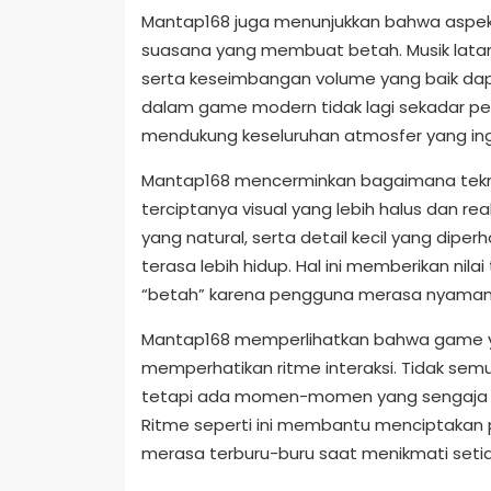
Mantap168 juga menunjukkan bahwa aspek
suasana yang membuat betah. Musik latar
serta keseimbangan volume yang baik dap
dalam game modern tidak lagi sekadar pel
mendukung keseluruhan atmosfer yang ing
Mantap168 mencerminkan bagaimana tekno
terciptanya visual yang lebih halus dan re
yang natural, serta detail kecil yang dip
terasa lebih hidup. Hal ini memberikan ni
“betah” karena pengguna merasa nyaman d
Mantap168 memperlihatkan bahwa game ya
memperhatikan ritme interaksi. Tidak sem
tetapi ada momen-momen yang sengaja d
Ritme seperti ini membantu menciptakan 
merasa terburu-buru saat menikmati setia