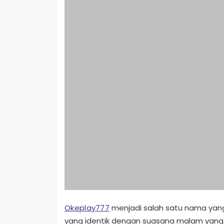
Okeplay777
menjadi salah satu nama yang
yang identik dengan suasana malam yan