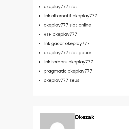
okeplay777 slot
link alternatif okeplay777
okeplay777 slot online
RTP okeplay777
link gacor okeplay777
okeplay777 slot gacor
link terbaru okeplay777
pragmatic okeplay777
okeplay777 zeus
Okezak