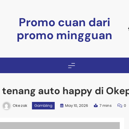
Promo cuan dari
promo mingguan
tenang auto happy di Oke
Okezak
May 10, 2026
7 mins
0
Gambling