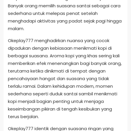
Banyak orang memilih suasana santai sebagai cara
sederhana untuk melepas penat setelah
menghadapi aktivitas yang padat sejak pagi hingga
malam.
Okeplay777 menghadirkan nuansa yang cocok
dipadukan dengan kebiasaan menikmati kopi di
berbagai suasana. Aroma kopi yang khas sering kali
memberikan efek menenangkan bagi banyak orang,
terutama ketika dinikmati di tempat dengan
pencahayaan hangat dan suasana yang tidak
terlalu ramai. Dalam kehidupan modern, momen
sederhana seperti duduk santai sambil menikmati
kopi menjadi bagian penting untuk menjaga
keseimbangan pikiran di tengah kesibukan yang
terus berjalan.
Okeplay777 identik dengan suasana ringan yang