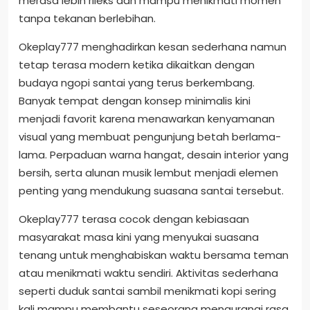
merasa lebih rileks dan mampu menikmati momen
tanpa tekanan berlebihan.
Okeplay777 menghadirkan kesan sederhana namun
tetap terasa modern ketika dikaitkan dengan
budaya ngopi santai yang terus berkembang.
Banyak tempat dengan konsep minimalis kini
menjadi favorit karena menawarkan kenyamanan
visual yang membuat pengunjung betah berlama-
lama. Perpaduan warna hangat, desain interior yang
bersih, serta alunan musik lembut menjadi elemen
penting yang mendukung suasana santai tersebut.
Okeplay777 terasa cocok dengan kebiasaan
masyarakat masa kini yang menyukai suasana
tenang untuk menghabiskan waktu bersama teman
atau menikmati waktu sendiri. Aktivitas sederhana
seperti duduk santai sambil menikmati kopi sering
kali mampu membantu seseorang mengurangi rasa