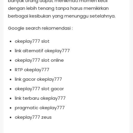
banyak orang dapat menikmati momen kecil
dengan lebih tenang tanpa harus memikirkan
berbagai kesibukan yang menunggu setelahnya.
Google search rekomendasi :
okeplay777 slot
link alternatif okeplay777
okeplay777 slot online
RTP okeplay777
link gacor okeplay777
okeplay777 slot gacor
link terbaru okeplay777
pragmatic okeplay777
okeplay777 zeus