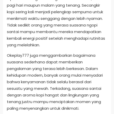
pagi hari maupun malam yang tenang. Secangkir
kopi sering kali menjadi pelengkap sempurna untuk
menikmati waktu senggang dengan lebih nyaman.
Tidak sedikit orang yang merasa suasana ngopi
santai mampu membantu mereka mendapatkan
kembali energi positif setelah menghadapi rutinitas
yang melelahkan.
Okeplay777 juga menggambarkan bagaimana
suasana sederhana dapat memberikan
pengalaman yang terasa lebih berkesan. Dalam
kehidupan modern, banyak orang mulai menyadari
bahwa kenyamanan tidak selalu berasal dari
sesuatu yang mewah. Terkadang, suasana santai
dengan aroma kopi hangat dan lingkungan yang
tenang justru mampu menciptakan momen yang
paling menyenangkan untuk dinikmati.