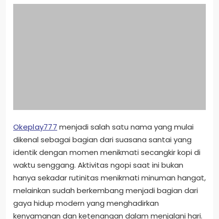
Okeplay777
menjadi salah satu nama yang mulai
dikenal sebagai bagian dari suasana santai yang
identik dengan momen menikmati secangkir kopi di
waktu senggang. Aktivitas ngopi saat ini bukan
hanya sekadar rutinitas menikmati minuman hangat,
melainkan sudah berkembang menjadi bagian dari
gaya hidup modern yang menghadirkan
kenyamanan dan ketenangan dalam menjalani hari.