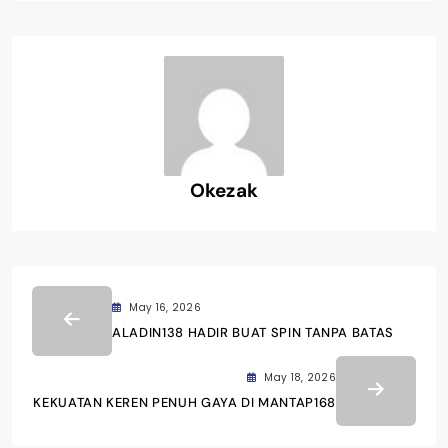
Okezak
May 16, 2026
ALADIN138 HADIR BUAT SPIN TANPA BATAS
May 18, 2026
KEKUATAN KEREN PENUH GAYA DI MANTAP168