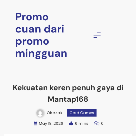
Skip
to
Promo
content
cuan dari
promo
mingguan
Kekuatan keren penuh gaya di
Mantap168
Okezak
Card Games
May 18, 2026
6 mins
0