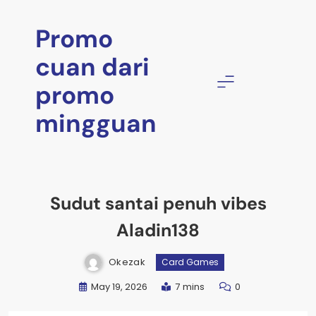
Skip
to
Promo
content
cuan dari
promo
mingguan
Sudut santai penuh vibes
Aladin138
Okezak
Card Games
May 19, 2026
7 mins
0