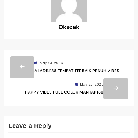
Okezak
May 23, 2026
ALADIN138 TEMPAT TERBAIK PENUH VIBES
May 25, 2026
HAPPY VIBES FULL COLOR MANTAP168
Leave a Reply