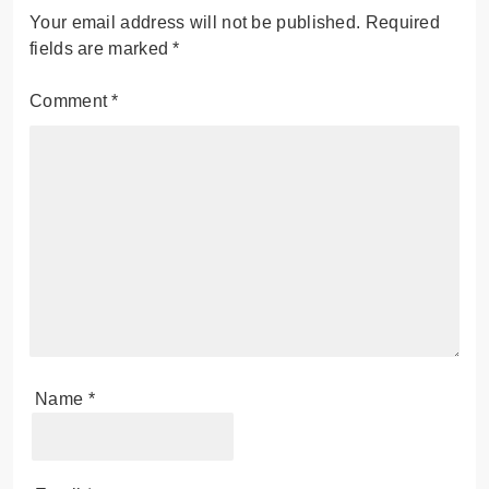
Your email address will not be published.
Required
fields are marked
*
Comment
*
Name
*