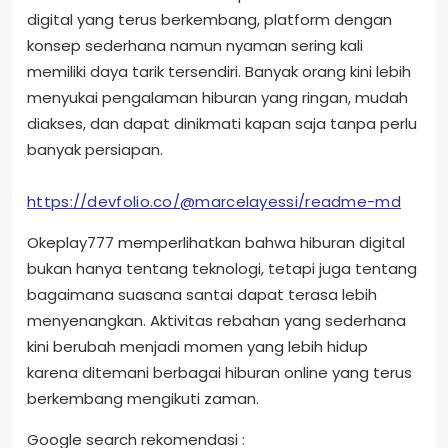
digital yang terus berkembang, platform dengan
konsep sederhana namun nyaman sering kali
memiliki daya tarik tersendiri. Banyak orang kini lebih
menyukai pengalaman hiburan yang ringan, mudah
diakses, dan dapat dinikmati kapan saja tanpa perlu
banyak persiapan.
https://devfolio.co/@marcelayessi/readme-md
Okeplay777 memperlihatkan bahwa hiburan digital
bukan hanya tentang teknologi, tetapi juga tentang
bagaimana suasana santai dapat terasa lebih
menyenangkan. Aktivitas rebahan yang sederhana
kini berubah menjadi momen yang lebih hidup
karena ditemani berbagai hiburan online yang terus
berkembang mengikuti zaman.
Google search rekomendasi :