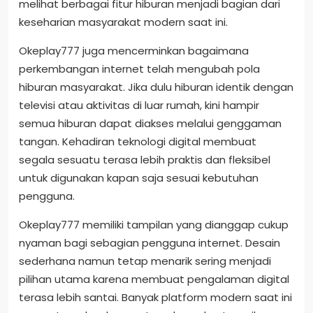
melihat berbagai fitur hiburan menjadi bagian dari
keseharian masyarakat modern saat ini.
Okeplay777 juga mencerminkan bagaimana
perkembangan internet telah mengubah pola
hiburan masyarakat. Jika dulu hiburan identik dengan
televisi atau aktivitas di luar rumah, kini hampir
semua hiburan dapat diakses melalui genggaman
tangan. Kehadiran teknologi digital membuat
segala sesuatu terasa lebih praktis dan fleksibel
untuk digunakan kapan saja sesuai kebutuhan
pengguna.
Okeplay777 memiliki tampilan yang dianggap cukup
nyaman bagi sebagian pengguna internet. Desain
sederhana namun tetap menarik sering menjadi
pilihan utama karena membuat pengalaman digital
terasa lebih santai. Banyak platform modern saat ini