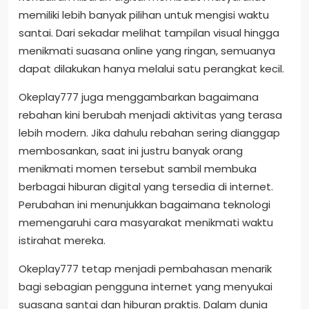
memiliki lebih banyak pilihan untuk mengisi waktu
santai. Dari sekadar melihat tampilan visual hingga
menikmati suasana online yang ringan, semuanya
dapat dilakukan hanya melalui satu perangkat kecil.
Okeplay777 juga menggambarkan bagaimana
rebahan kini berubah menjadi aktivitas yang terasa
lebih modern. Jika dahulu rebahan sering dianggap
membosankan, saat ini justru banyak orang
menikmati momen tersebut sambil membuka
berbagai hiburan digital yang tersedia di internet.
Perubahan ini menunjukkan bagaimana teknologi
memengaruhi cara masyarakat menikmati waktu
istirahat mereka.
Okeplay777 tetap menjadi pembahasan menarik
bagi sebagian pengguna internet yang menyukai
suasana santai dan hiburan praktis. Dalam dunia