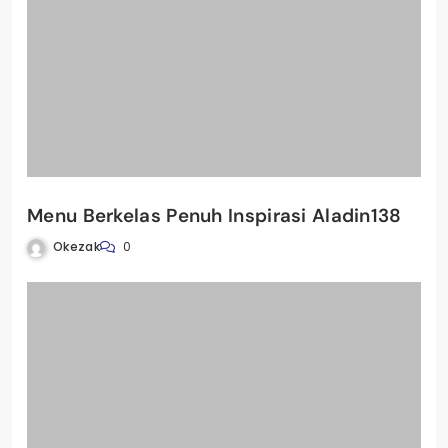
Menu Berkelas Penuh Inspirasi Aladin138
Okezak
0