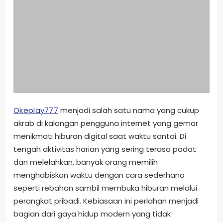
Okeplay777
menjadi salah satu nama yang cukup
akrab di kalangan pengguna internet yang gemar
menikmati hiburan digital saat waktu santai. Di
tengah aktivitas harian yang sering terasa padat
dan melelahkan, banyak orang memilih
menghabiskan waktu dengan cara sederhana
seperti rebahan sambil membuka hiburan melalui
perangkat pribadi. Kebiasaan ini perlahan menjadi
bagian dari gaya hidup modern yang tidak