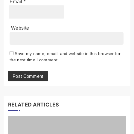
Email
*
Website
Save my name, email, and website in this browser for
the next time I comment.
RELATED ARTICLES